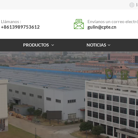
Llámanos :
Envíanos un correo electró
+8613989753612
gulin@cpte.cn
PRODUCTOS
NOTICIAS