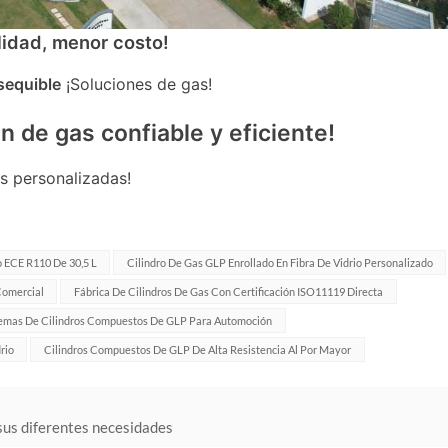
alidad, menor costo!
sequible
¡Soluciones de gas!
n de gas confiable y eficiente!
s personalizadas!
 ECE R110 De 30,5 L
Cilindro De Gas GLP Enrollado En Fibra De Vidrio Personalizado
Comercial
Fábrica De Cilindros De Gas Con Certificación ISO11119 Directa
temas De Cilindros Compuestos De GLP Para Automoción
rio
Cilindros Compuestos De GLP De Alta Resistencia Al Por Mayor
 sus diferentes necesidades