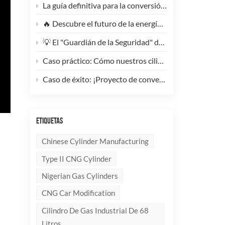
La guía definitiva para la conversión de camiones pesados ​​a GNC: Por qué este cilindro de GNC tipo 1 de 200 litros supone un cambio radical para la reducción de costes de la flota.
🔥 Descubre el futuro de la energía: ¡Conoce la elegante y ultraligera bombona de GLP compuesta de 10 kg!
💡 El "Guardián de la Seguridad" del Gas Industrial y la Supresión de Incendios: Un Análisis en Profundidad de los Cilindros de Gas sin Costura de Acero de Alto Rendimiento
Caso práctico: Cómo nuestros cilindros compuestos de GLP redefinen la seguridad y la imagen de marca para clientes globales.
Caso de éxito: ¡Proyecto de conversión a GNC de un generador de 100 kVA completado con éxito! 🚀
ETIQUETAS
Chinese Cylinder Manufacturing
Type II CNG Cylinder
Nigerian Gas Cylinders
CNG Car Modification
Cilindro De Gas Industrial De 68
Litros