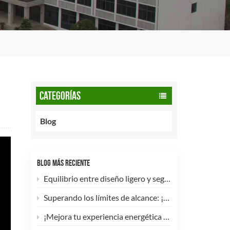
CATEGORÍAS
Blog
BLOG MÁS RECIENTE
Equilibrio entre diseño ligero y seguridad: cómo los cilindros de GNC tipo 2 de 90 litros potencian las flotas comerciales.
Superando los límites de alcance: ¡Los cilindros de hidrógeno para UAV tipo 4 ya están disponibles para personalización de alta eficiencia!
¡Mejora tu experiencia energética con nuestra bombona de GLP compuesta de 5 kg! 🚀✨