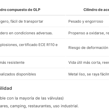
indro compuesto de GLP
Cilindro de ac
ero, fácil de transportar
Pesado y engorroso
adero en condiciones adversas.
Propenso a oxidarse, r
explosiones, certificado ECE R110 e
Riesgo de deformación 
más resistente
Vida útil más corta, re
nalizados disponibles
Metal liso, se raya fáci
ilidad
le con la mayoría de las válvulas)
res, camping, restaurantes, uso industrial.