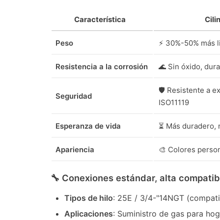
Característica
Cil
Peso
⚡ 30%-50% más lig
Resistencia a la corrosión
🌊 Sin óxido, dur
🛡️ Resistente a 
Seguridad
ISO11119
Esperanza de vida
⏳ Más duradero, 
Apariencia
🎨 Colores perso
🔧 Conexiones estándar, alta compatib
Tipos de hilo
: 25E / 3/4-"14NGT (compatib
Aplicaciones
: Suministro de gas para hoga