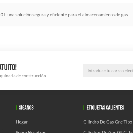
60 l: una solución segura y eficiente para el almacenamiento de gas
ATUITO!
aquinaria de construcción
SÍGANOS
ETIQUETAS CALIENTES
Hogar
Cilindro De Gas Gnc Tipo
Sobre Nosotros
Cilindros De Gas GNC Pa