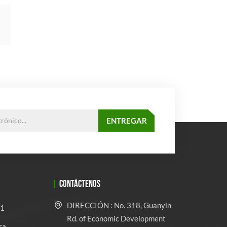
CONTÁCTENOS
DIRECCIÓN : No. 318, Guanyin
 1
Rd. of Economic Development
ra