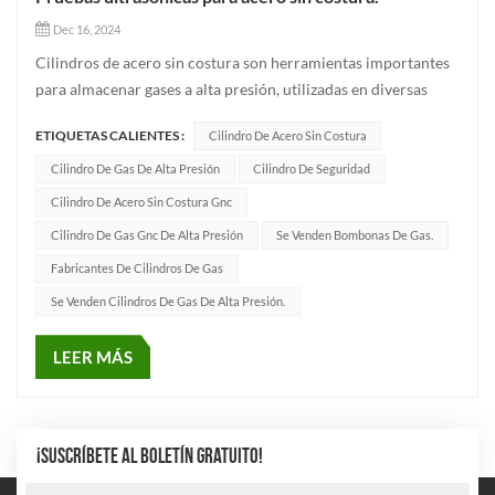
Dec 16, 2024
Cilindros de acero sin costura son herramientas importantes
para almacenar gases a alta presión, utilizadas en diversas
industrias, como la industrial, la energética y la médica.
ETIQUETAS CALIENTES :
Cilindro De Acero Sin Costura
Garantizar la calidad y seguridad de los cilindros de acero sin
costura es de suma importancia en el proceso de produ...
Cilindro De Gas De Alta Presión
Cilindro De Seguridad
Cilindro De Acero Sin Costura Gnc
Cilindro De Gas Gnc De Alta Presión
Se Venden Bombonas De Gas.
Fabricantes De Cilindros De Gas
Se Venden Cilindros De Gas De Alta Presión.
LEER MÁS
¡SUSCRÍBETE AL BOLETÍN GRATUITO!