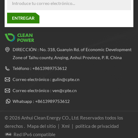
DIRECCIÓN : No. 318, Guanyin Rd. of Economic Development
Zone of Taihu county, Anqing, Anhui Province, P. R. China
Teléfono : +8613989753612
Correo electrónico : gulin@cpte.cn
Correo electrónico : ven@cpte.cn
Whatsapp : +8613989753612
© 2026 Anhui Clean Energy CO., Ltd. Reservados todos los
derechos .
Mapa del sitio
|
Xml
|
política de privacidad
Red IPv6 compatible