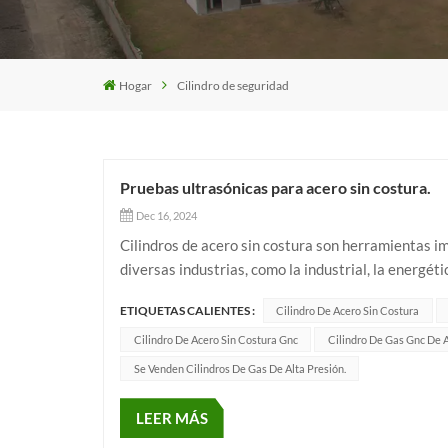
Hogar
Cilindro de seguridad
Pruebas ultrasónicas para acero sin costura.
Dec 16, 2024
Cilindros de acero sin costura son herramientas i
diversas industrias, como la industrial, la energéti
acero sin costura es de suma importancia en el pro
ETIQUETAS CALIENTES :
Cilindro De Acero Sin Costura
Cilindro De Acero Sin Costura Gnc
Cilindro De Gas Gnc De A
Se Venden Cilindros De Gas De Alta Presión.
LEER MÁS