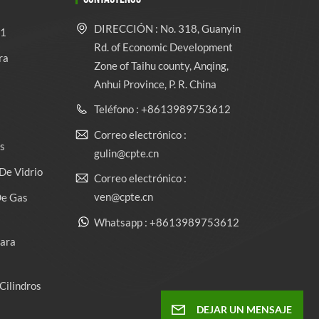
DIRECCIÓN : No. 318, Guanyin
 1
Rd. of Economic Development
ra
Zone of Taihu county, Anqing,
Anhui Province, P. R. China
Teléfono : +8613989753612
Correo electrónico :
s
gulin@cpte.cn
De Vidrio
Correo electrónico :
ven@cpte.cn
De Gas
Whatsapp : +8613989753612
Para
Cilindros
DEJAR UN MENSAJE