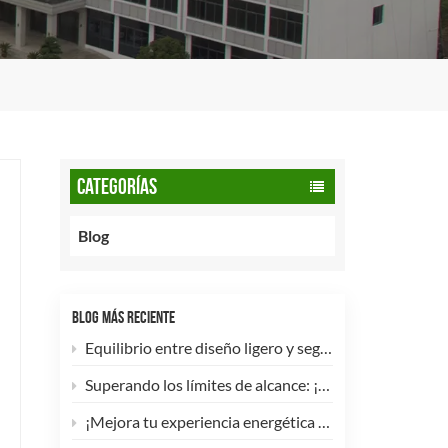
CATEGORÍAS
Blog
BLOG MÁS RECIENTE
Equilibrio entre diseño ligero y seguridad: cómo los cilindros de GNC tipo 2 de 90 litros potencian las flotas comerciales.
Superando los límites de alcance: ¡Los cilindros de hidrógeno para UAV tipo 4 ya están disponibles para personalización de alta eficiencia!
¡Mejora tu experiencia energética con nuestra bombona de GLP compuesta de 5 kg! 🚀✨