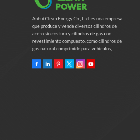
Anhui Clean Energy Co., Ltd. es una empresa
que produce y vende diversos cilindros de
acero sin costura y cilindros de gas con
revestimiento compuesto, como cilindros de
gas natural comprimido para vehículos,
cilindros de gas industriales y cilindros contra
incendios. La empresa se compromete a
proporcionar soluciones de energía verde para
automóviles. Programas y servicios de apoyo
relacionados con la protección del medio
ambiente. Poseer una fábrica de 46.000
metros cuadrados Anhui Clean Energy Co., Ltd.