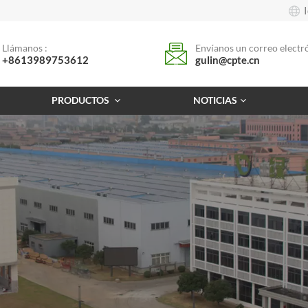
Llámanos :
Envíanos un correo electró
+8613989753612
gulin@cpte.cn
PRODUCTOS
NOTICIAS