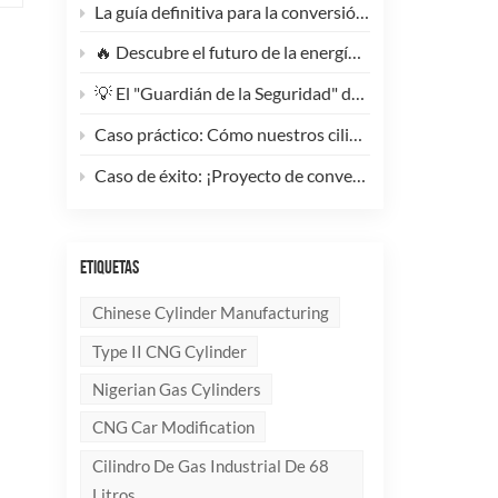
La guía definitiva para la conversión de camiones pesados ​​a GNC: Por qué este cilindro de GNC tipo 1 de 200 litros supone un cambio radical para la reducción de costes de la flota.
🔥 Descubre el futuro de la energía: ¡Conoce la elegante y ultraligera bombona de GLP compuesta de 10 kg!
💡 El "Guardián de la Seguridad" del Gas Industrial y la Supresión de Incendios: Un Análisis en Profundidad de los Cilindros de Gas sin Costura de Acero de Alto Rendimiento
Caso práctico: Cómo nuestros cilindros compuestos de GLP redefinen la seguridad y la imagen de marca para clientes globales.
Caso de éxito: ¡Proyecto de conversión a GNC de un generador de 100 kVA completado con éxito! 🚀
ETIQUETAS
Chinese Cylinder Manufacturing
Type II CNG Cylinder
Nigerian Gas Cylinders
CNG Car Modification
Cilindro De Gas Industrial De 68
Litros