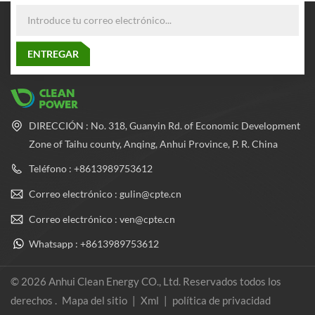
DIRECCIÓN : No. 318, Guanyin Rd. of Economic Development
Zone of Taihu county, Anqing, Anhui Province, P. R. China
Teléfono : +8613989753612
Correo electrónico : gulin@cpte.cn
Correo electrónico : ven@cpte.cn
Whatsapp : +8613989753612
© 2026 Anhui Clean Energy CO., Ltd. Reservados todos los
derechos .
Mapa del sitio
|
Xml
|
política de privacidad