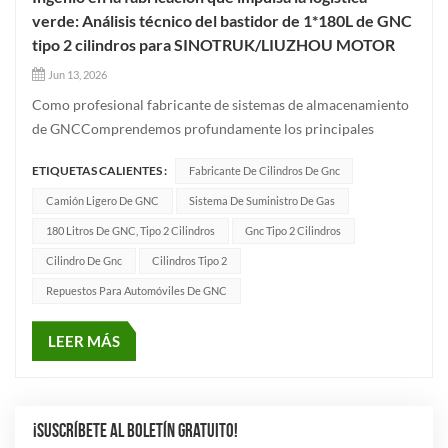
verde: Análisis técnico del bastidor de 1*180L de GNC
tipo 2 cilindros para SINOTRUK/LIUZHOU MOTOR
Jun 13, 2026
Como profesional fabricante de sistemas de almacenamiento
de GNCComprendemos profundamente los principales
problemas del mercado de vehículos comerciales: seguridad,
ETIQUETAS CALIENTES :
Fabricante De Cilindros De Gnc
ligereza y alta utilización del espacioPara cumplir con los
rigurosos estándares de calidad de los principales fabricantes
Camión Ligero De GNC
Sistema De Suministro De Gas
de equipos...
180 Litros De GNC, Tipo 2 Cilindros
Gnc Tipo 2 Cilindros
Cilindro De Gnc
Cilindros Tipo 2
Repuestos Para Automóviles De GNC
LEER MÁS
¡SUSCRÍBETE AL BOLETÍN GRATUITO!