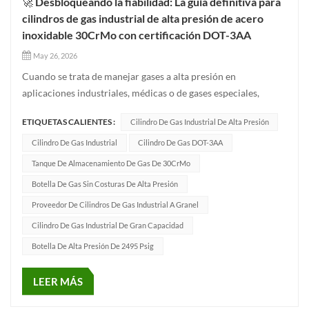
🚀 Desbloqueando la fiabilidad: La guía definitiva para
cilindros de gas industrial de alta presión de acero
inoxidable 30CrMo con certificación DOT-3AA
May 26, 2026
Cuando se trata de manejar gases a alta presión en
aplicaciones industriales, médicas o de gases especiales,
seguridad, durabilidad y cumplimiento Son requisitos
ETIQUETAS CALIENTES :
Cilindro De Gas Industrial De Alta Presión
innegociables. Si su empresa depende de cilindros de acero sin
costura que puedan soportar operaciones diarias rigurosas y
Cilindro De Gas Industrial
Cilindro De Gas DOT-3AA
cumplir con los...
Tanque De Almacenamiento De Gas De 30CrMo
Botella De Gas Sin Costuras De Alta Presión
Proveedor De Cilindros De Gas Industrial A Granel
Cilindro De Gas Industrial De Gran Capacidad
Botella De Alta Presión De 2495 Psig
LEER MÁS