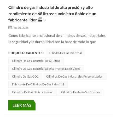
Cilindro de gas industrial de alta presión y alto
rendimiento de 68 litros: suministro fiable de un
fabricante líder 🏭✨
Aug 01, 2026
Como fabricante profesional de cilindros de gas industriales,
la seguridad y la durabilidad son la base de todo lo que
fabricamos. Nos enorgullece presentar nuestro cilindro de gas
ETIQUETAS CALIENTES :
Cilindro De Gas Industrial
industrial premium de 68 litros, diseñado para cumplir con
los exigentes estándares de seguridad para aplicaciones indu...
Cilindro De Gas Industrial De 68 Litros
Cilindro De Gas Industrial De Alta Presión De 68 Litros
Cilindro De Gas CO2
Cilindros De Gas Industriales Personalizados
Fabricante De Cilindros De Gas Industrial
Cilindros De Gas De Alta Presión
Cilindros De Acero Sin Costura
LEER MÁS