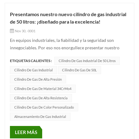
Presentamos nuestro nuevo cilindro de gas industrial
de 50 litros: ¡diseñado para la excelencia!
Nov 30, -0001
En equipos industriales, la fiabilidad y la seguridad son
innegociables. Por eso nos enorgullece presentar nuestro
último equipo de alto rendimiento. Cilindro de gas industrial
ETIQUETAS CALIENTES :
Cilindro De Gas Industrial De 50 Litros
de 50L — diseñado para satisfacer las aplicaciones más
exigentes con una durabilidad y cumplimiento inigualables.✅
Cilindro De Gas Industrial
Cilindro De Gas De 50L
Construi...
Cilindro De Gas De Alta Presión
Cilindro De Gas De Material 34CrMo4
Cilindro De Gas De Alta Resistencia
Cilindro De Gas De Color Personalizado
Almacenamiento De Gas Industrial
LEER MÁS