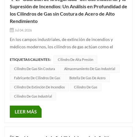
Supresión de Incendios: Un Análisis en Profundidad de
los Cilindros de Gas sin Costura de Acero de Alto
Rendimiento
Jul 04, 2026
En los campos industriales, de extinción de incendios y
médicos modernos, los cilindros de gas actúan como el
"corazón" que contiene energía vital. Hoy, echemos un vistazo
ETIQUETAS CALIENTES :
Cilindro De Alta Presión
más de cerca a un cilindro de alta calidad. Cilindro de gas de
acero sin costura Fabricado siguiendo estrictamente los más
Cilindro De Gas Sin Costura
Almacenamiento De Gas Industrial
altos...
Fabricante De Cilindros De Gas
Botella De Gas De Acero
Cilindro De Extinción De Incendios
Cilindro De Gas
Cilindro De Gas Industrial
LEER MÁS