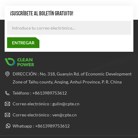
¡SUSCRÍBETE AL BOLETÍN GRATUITO!
DIRECCIÓN : No. 318, Guanyin Rd. of Economic Development
Zone of Taihu county, Anqing, Anhui Province, P. R. China
Teléfono : +8613989753612
Correo electrónico : gulin@cpte.cn
Correo electrónico : ven@cpte.cn
Whatsapp : +8613989753612