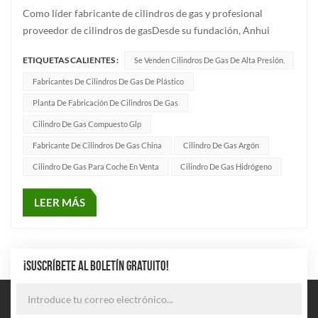
Como líder fabricante de cilindros de gas y profesional
proveedor de cilindros de gasDesde su fundación, Anhui
Clean Energy Co., Ltd. se ha comprometido a proporcionar
ETIQUETAS CALIENTES :
Se Venden Cilindros De Gas De Alta Presión.
cilindros de gas seguros, fiables y de alta calidad a clientes de
todo el mundo. Desde 2018, gracias a la excelente calidad de
Fabricantes De Cilindros De Gas De Plástico
sus...
Planta De Fabricación De Cilindros De Gas
Cilindro De Gas Compuesto Glp
Fabricante De Cilindros De Gas China
Cilindro De Gas Argón
Cilindro De Gas Para Coche En Venta
Cilindro De Gas Hidrógeno
LEER MÁS
¡SUSCRÍBETE AL BOLETÍN GRATUITO!