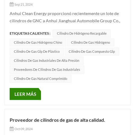
Sep 21, 2024
Anhui Clean Energy proporcionó recientemente un lote de
cilindros de GNC a Anhui Jianghuai Automobile Group Co.,
LTD. Estos cilindros admitirán los modelos de SAIC Hongyan,
ETIQUETAS CALIENTES :
Cilindro De Hidrógeno Recargable
Shaanxi Automobile Heavy Truck, Jianghuai Automobile,
China Changan, Dongfeng Liuqi, China National Heavy Duty
Cilindro De Gas Hidrógeno Chino
Cilindro De Gas Hidrógeno
Truck y otras m...
Cilindro De Gas Glp De Plástico
Cilindro De Gas Compuesto Glp
Cilindros De Gas Industriales De Alta Presión
Proveedores De Cilindros De Gas Industriales
Cilindro De Gas Natural Comprimido
LEER MÁS
Proveedor de cilindros de gas de alta calidad.
Oct 09, 2024