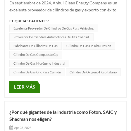
En septiembre de 2024, Anhui Clean Energy Company es un
excelente proveedor de cilindros de gas y exportó con éxito
cilindros de gas a Medio Oriente, África y Asia.Anhui Clean
ETIQUETAS CALIENTES :
Energy Co., Ltd. es una empresa de producción y venta de
Excelente Proveedor De Cilindros De Gas Para Vehículos.
cilindros de gas natural comprimido para vehículos, cilindros
Proveedor De Cilindros Automotrices De Alta Calidad.
de g...
Fabricante De Cilindros De Gas
Cilindro De Gas De Alta Presion
Cilindro De Gas Compuesto Glp
Cilindro De Gas Hidrógeno Industrial
Cilindro De Gas Gnc Para Camión
Cilindro De Oxígeno Hospitalario
LEER MÁS
¿Por qué gigantes de la industria como Foton, SAIC y
Shacman nos eligen?
Apr 28, 2025