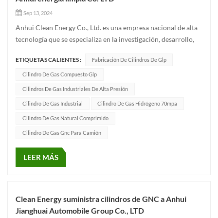
Sep 13, 2024
Anhui Clean Energy Co., Ltd. es una empresa nacional de alta
tecnología que se especializa en la investigación, desarrollo,
producción y venta de Cilindros de GNC para vehículos
ETIQUETAS CALIENTES :
Fabricación De Cilindros De Glp
(GNC-1, GNC-2, GNC-3, GNC-4), conjuntos de cilindros de
GNC, conjuntos de bastidores de GNC y sistemas de
Cilindro De Gas Compuesto Glp
suministro de...
Cilindros De Gas Industriales De Alta Presión
Cilindro De Gas Industrial
Cilindro De Gas Hidrógeno 70mpa
Cilindro De Gas Natural Comprimido
Cilindro De Gas Gnc Para Camión
LEER MÁS
Clean Energy suministra cilindros de GNC a Anhui
Jianghuai Automobile Group Co., LTD