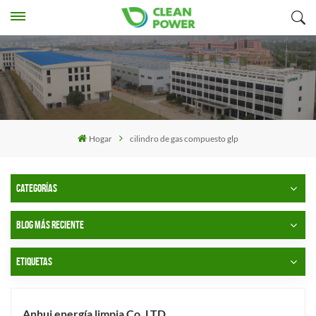
Hogar
cilindro de gas compuesto glp
CATEGORÍAS
BLOG MÁS RECIENTE
ETIQUETAS
Anhui energía limpia Co. LTD