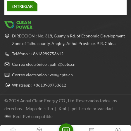
DIRECCIÓN : No. 318, Guanyin Rd. of Economic Development
Zone of Taihu county, Anqing, Anhui Province, P. R. China
Teléfono : +8613989753612
Correo electrónico : gulin@cpte.cn
Correo electrónico : ven@cpte.cn
Whatsapp : +8613989753612
© 2026 Anhui Clean Energy CO., Ltd. Reservados todos los
derechos .
Mapa del sitio
|
Xml
|
política de privacidad
Red IPv6 compatible