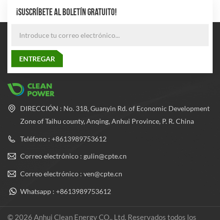
¡SUSCRÍBETE AL BOLETÍN GRATUITO!
DIRECCIÓN : No. 318, Guanyin Rd. of Economic Development
Zone of Taihu county, Anqing, Anhui Province, P. R. China
Teléfono : +8613989753612
Correo electrónico : gulin@cpte.cn
Correo electrónico : ven@cpte.cn
Whatsapp : +8613989753612
© 2026 Anhui Clean Energy CO., Ltd. Reservados todos los