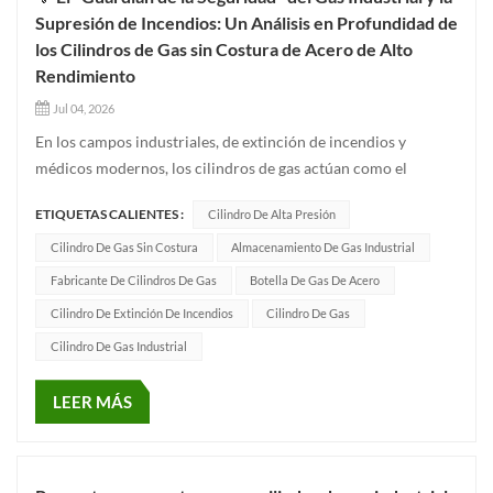
Supresión de Incendios: Un Análisis en Profundidad de
los Cilindros de Gas sin Costura de Acero de Alto
Rendimiento
Jul 04, 2026
En los campos industriales, de extinción de incendios y
médicos modernos, los cilindros de gas actúan como el
"corazón" que contiene energía vital. Hoy, echemos un vistazo
ETIQUETAS CALIENTES :
Cilindro De Alta Presión
más de cerca a un cilindro de alta calidad. Cilindro de gas de
acero sin costura Fabricado siguiendo estrictamente los más
Cilindro De Gas Sin Costura
Almacenamiento De Gas Industrial
altos...
Fabricante De Cilindros De Gas
Botella De Gas De Acero
Cilindro De Extinción De Incendios
Cilindro De Gas
Cilindro De Gas Industrial
LEER MÁS