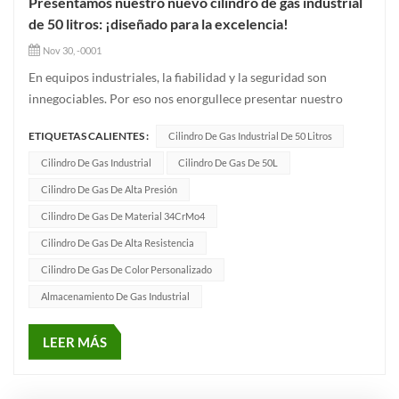
Presentamos nuestro nuevo cilindro de gas industrial
de 50 litros: ¡diseñado para la excelencia!
Nov 30, -0001
En equipos industriales, la fiabilidad y la seguridad son
innegociables. Por eso nos enorgullece presentar nuestro
último equipo de alto rendimiento. Cilindro de gas industrial
ETIQUETAS CALIENTES :
Cilindro De Gas Industrial De 50 Litros
de 50L — diseñado para satisfacer las aplicaciones más
exigentes con una durabilidad y cumplimiento inigualables.✅
Cilindro De Gas Industrial
Cilindro De Gas De 50L
Construi...
Cilindro De Gas De Alta Presión
Cilindro De Gas De Material 34CrMo4
Cilindro De Gas De Alta Resistencia
Cilindro De Gas De Color Personalizado
Almacenamiento De Gas Industrial
LEER MÁS