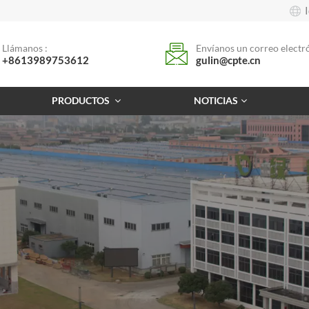
Llámanos :
Envíanos un correo electró
+8613989753612
gulin@cpte.cn
PRODUCTOS
NOTICIAS