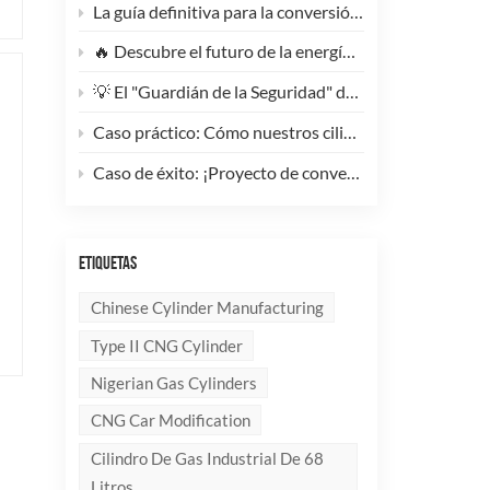
La guía definitiva para la conversión de camiones pesados ​​a GNC: Por qué este cilindro de GNC tipo 1 de 200 litros supone un cambio radical para la reducción de costes de la flota.
🔥 Descubre el futuro de la energía: ¡Conoce la elegante y ultraligera bombona de GLP compuesta de 10 kg!
💡 El "Guardián de la Seguridad" del Gas Industrial y la Supresión de Incendios: Un Análisis en Profundidad de los Cilindros de Gas sin Costura de Acero de Alto Rendimiento
Caso práctico: Cómo nuestros cilindros compuestos de GLP redefinen la seguridad y la imagen de marca para clientes globales.
Caso de éxito: ¡Proyecto de conversión a GNC de un generador de 100 kVA completado con éxito! 🚀
ETIQUETAS
Chinese Cylinder Manufacturing
Type II CNG Cylinder
Nigerian Gas Cylinders
CNG Car Modification
Cilindro De Gas Industrial De 68
Litros