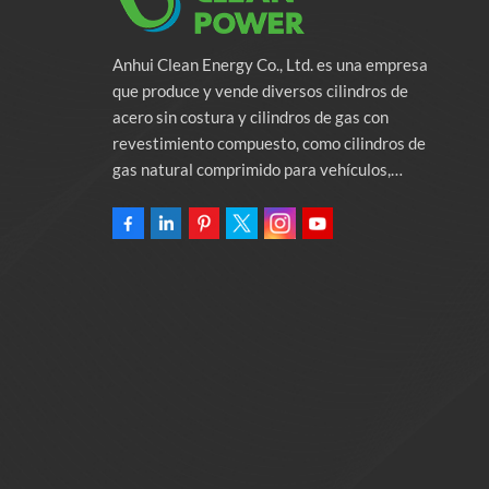
Anhui Clean Energy Co., Ltd. es una empresa
que produce y vende diversos cilindros de
acero sin costura y cilindros de gas con
revestimiento compuesto, como cilindros de
gas natural comprimido para vehículos,
cilindros de gas industriales y cilindros contra
incendios. La empresa se compromete a
proporcionar soluciones de energía verde para
automóviles. Programas y servicios de apoyo
relacionados con la protección del medio
ambiente. Poseer una fábrica de 46.000
metros cuadrados Anhui Clean Energy Co., Ltd.