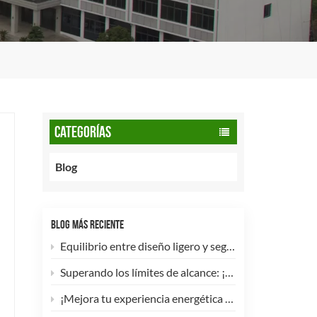
CATEGORÍAS
Blog
BLOG MÁS RECIENTE
Equilibrio entre diseño ligero y seguridad: cómo los cilindros de GNC tipo 2 de 90 litros potencian las flotas comerciales.
Superando los límites de alcance: ¡Los cilindros de hidrógeno para UAV tipo 4 ya están disponibles para personalización de alta eficiencia!
¡Mejora tu experiencia energética con nuestra bombona de GLP compuesta de 5 kg! 🚀✨