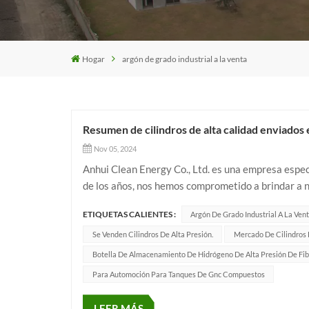
Hogar
argón de grado industrial a la venta
Resumen de cilindros de alta calidad enviados
Nov 05, 2024
Anhui Clean Energy Co., Ltd. es una empresa especia
de los años, nos hemos comprometido a brindar a n
servicios para satisfacer las necesidades de diversa
ETIQUETAS CALIENTES :
Argón De Grado Industrial A La Ven
Se Venden Cilindros De Alta Presión.
Mercado De Cilindros 
Botella De Almacenamiento De Hidrógeno De Alta Presión De Fi
Para Automoción Para Tanques De Gnc Compuestos
LEER MÁS