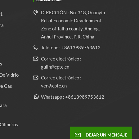
DIRECCIÓN : No. 318, Guanyin
 1
Rd. of Economic Development
ra
Zone of Taihu county, Anqing,
Anhui Province, P. R. China
Teléfono : +8613989753612
Correo electrónico :
s
gulin@cpte.cn
De Vidrio
Correo electrónico :
ven@cpte.cn
De Gas
Whatsapp : +8613989753612
Para
Cilindros
DEJAR UN MENSAJE