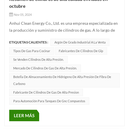
octubre
Nov 05, 2024
Anhui Clean Energy Co., Ltd. es una empresa especializada en
la producción y suministro de cilindros de gas. A lo largo de
los años, nos hemos comprometido a brindar a nuestros
ETIQUETAS CALIENTES :
Argón De Grado Industrial A La Venta
clientes productos de la más alta calidad y excelentes
servicios para satisfacer las necesidades de diversas
Tipos De Gas Para Cocinar
Fabricantes De Cilindros De Glp
industrias. C...
Se Venden Cilindros De Alta Presión.
Mercado De Cilindros De Gas De Alta Presión.
Botella De Almacenamiento De Hidrógeno De Alta Presión De Fibra De
Carbono
Fabricante De Cilindros De Gas De Alta Presion
Para Automoción Para Tanques De Gnc Compuestos
LEER MÁS