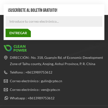
¡SUSCRÍBETE AL BOLETÍN GRATUITO!
DIRECCIÓN : No. 318, Guanyin Rd. of Economic Development
Zone of Taihu county, Anqing, Anhui Province, P. R. China
Teléfono : +8613989753612
Correo electrónico : gulin@cpte.cn
Correo electrónico : ven@cpte.cn
Whatsapp : +8613989753612