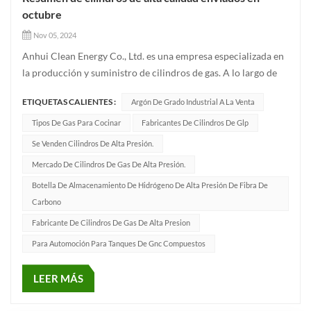
octubre
Nov 05, 2024
Anhui Clean Energy Co., Ltd. es una empresa especializada en
la producción y suministro de cilindros de gas. A lo largo de
los años, nos hemos comprometido a brindar a nuestros
ETIQUETAS CALIENTES :
Argón De Grado Industrial A La Venta
clientes productos de la más alta calidad y excelentes
servicios para satisfacer las necesidades de diversas
Tipos De Gas Para Cocinar
Fabricantes De Cilindros De Glp
industrias. C...
Se Venden Cilindros De Alta Presión.
Mercado De Cilindros De Gas De Alta Presión.
Botella De Almacenamiento De Hidrógeno De Alta Presión De Fibra De
Carbono
Fabricante De Cilindros De Gas De Alta Presion
Para Automoción Para Tanques De Gnc Compuestos
LEER MÁS