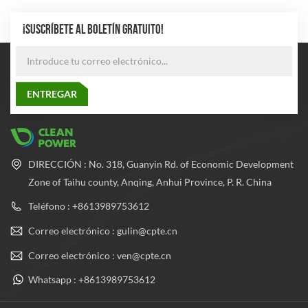
¡SUSCRÍBETE AL BOLETÍN GRATUITO!
DIRECCIÓN : No. 318, Guanyin Rd. of Economic Development
Zone of Taihu county, Anqing, Anhui Province, P. R. China
Teléfono : +8613989753612
Correo electrónico : gulin@cpte.cn
Correo electrónico : ven@cpte.cn
Whatsapp : +8613989753612