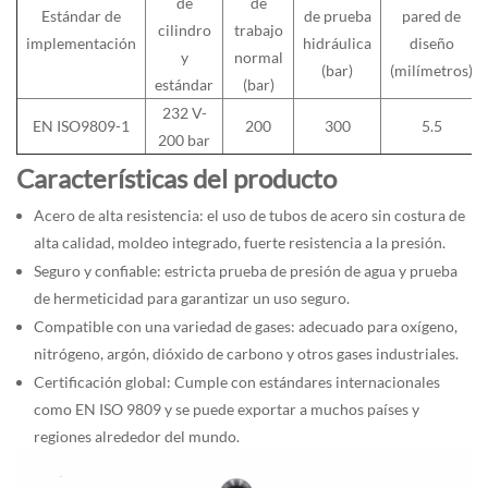
de
de
Estándar de
de prueba
pared de
cilindro
trabajo
implementación
hidráulica
diseño
y
normal
(bar)
(milímetros)
estándar
(bar)
232 V-
EN ISO9809-1
200
300
5.5
200 bar
Características del producto
Acero de alta resistencia: el uso de tubos de acero sin costura de
alta calidad, moldeo integrado, fuerte resistencia a la presión.
Seguro y confiable: estricta prueba de presión de agua y prueba
de hermeticidad para garantizar un uso seguro.
Compatible con una variedad de gases: adecuado para oxígeno,
nitrógeno, argón, dióxido de carbono y otros gases industriales.
Certificación global: Cumple con estándares internacionales
como EN ISO 9809 y se puede exportar a muchos países y
regiones alrededor del mundo.