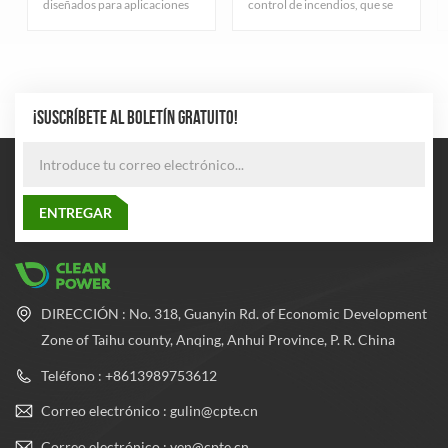
diseñados para aplicaciones
control de incendios, que se
industriales. Sirven para
utiliza principalmente para
diferentes propósitos y tienen
almacenar gas extintor. Estos
características variadas según
cilindros tienen resistencia a
el tipo de gas que contienen.
alta presión para garantizar
que el gas se pueda almacenar
a una presión segura.
¡SUSCRÍBETE AL BOLETÍN GRATUITO!
DIRECCIÓN : No. 318, Guanyin Rd. of Economic Development
Zone of Taihu county, Anqing, Anhui Province, P. R. China
Teléfono : +8613989753612
Correo electrónico : gulin@cpte.cn
Correo electrónico : ven@cpte.cn