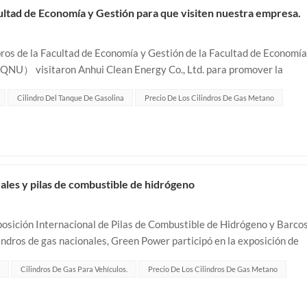
cultad de Economía y Gestión para que visiten nuestra empresa.
mbros de la Facultad de Economía y Gestión de la Facultad de Economía
QNU） visitaron Anhui Clean Energy Co., Ltd. para promover la
d. y profundizar la...
Cilindro Del Tanque De Gasolina
Precio De Los Cilindros De Gas Metano
ales y pilas de combustible de hidrógeno
posición Internacional de Pilas de Combustible de Hidrógeno y Barco
indros de gas nacionales, Green Power participó en la exposición de
rincipalmente s...
Cilindros De Gas Para Vehículos.
Precio De Los Cilindros De Gas Metano