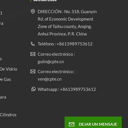
DIRECCIÓN : No. 318, Guanyin
 1
Rd. of Economic Development
ra
Zone of Taihu county, Anqing,
Anhui Province, P. R. China
Teléfono : +8613989753612
Correo electrónico :
s
gulin@cpte.cn
De Vidrio
Correo electrónico :
ven@cpte.cn
De Gas
Whatsapp : +8613989753612
Para
Cilindros
DEJAR UN MENSAJE