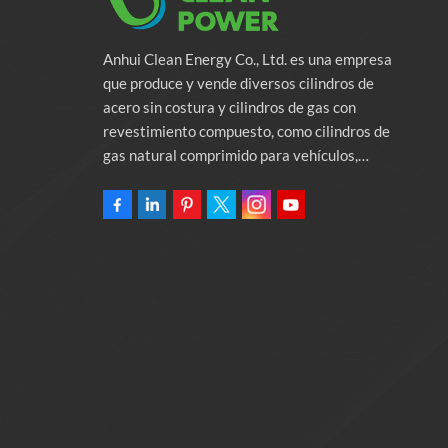
Anhui Clean Energy Co., Ltd. es una empresa
que produce y vende diversos cilindros de
acero sin costura y cilindros de gas con
revestimiento compuesto, como cilindros de
gas natural comprimido para vehículos,
cilindros de gas industriales y cilindros contra
incendios. La empresa se compromete a
proporcionar soluciones de energía verde para
automóviles. Programas y servicios de apoyo
relacionados con la protección del medio
ambiente. Poseer una fábrica de 46.000
metros cuadrados Anhui Clean Energy Co., Ltd.