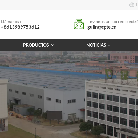
Llámanos :
Envíanos un correo electró
+8613989753612
gulin@cpte.cn
PRODUCTOS
NOTICIAS