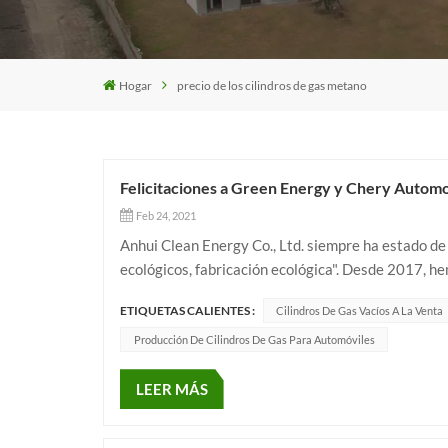
Hogar
precio de los cilindros de gas metano
Felicitaciones a Green Energy y Chery Automo
Feb 24, 2021
Anhui Clean Energy Co., Ltd. siempre ha estado de
ecológicos, fabricación ecológica". Desde 2017, 
fabricantes de automóviles nacionales como FOTON
ETIQUETAS CALIENTES :
Cilindros De Gas Vacíos A La Venta
Producción De Cilindros De Gas Para Automóviles
LEER MÁS