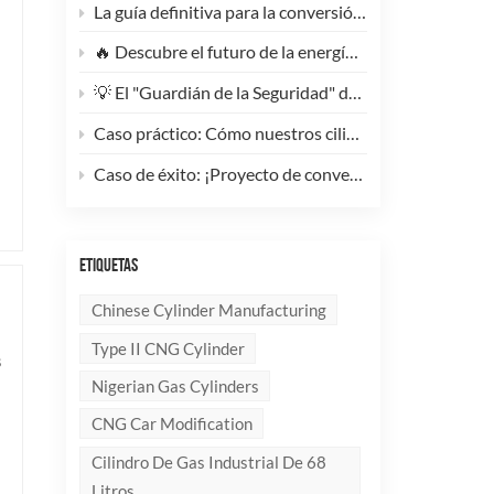
La guía definitiva para la conversión de camiones pesados ​​a GNC: Por qué este cilindro de GNC tipo 1 de 200 litros supone un cambio radical para la reducción de costes de la flota.
🔥 Descubre el futuro de la energía: ¡Conoce la elegante y ultraligera bombona de GLP compuesta de 10 kg!
💡 El "Guardián de la Seguridad" del Gas Industrial y la Supresión de Incendios: Un Análisis en Profundidad de los Cilindros de Gas sin Costura de Acero de Alto Rendimiento
Caso práctico: Cómo nuestros cilindros compuestos de GLP redefinen la seguridad y la imagen de marca para clientes globales.
Caso de éxito: ¡Proyecto de conversión a GNC de un generador de 100 kVA completado con éxito! 🚀
ETIQUETAS
Chinese Cylinder Manufacturing
Type II CNG Cylinder
s
Nigerian Gas Cylinders
CNG Car Modification
Cilindro De Gas Industrial De 68
Litros