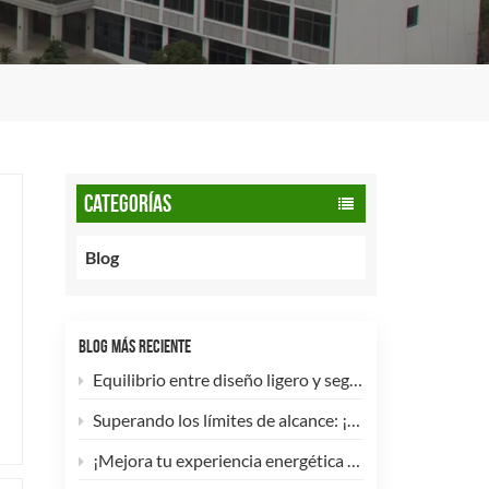
CATEGORÍAS
Blog
BLOG MÁS RECIENTE
Equilibrio entre diseño ligero y seguridad: cómo los cilindros de GNC tipo 2 de 90 litros potencian las flotas comerciales.
Superando los límites de alcance: ¡Los cilindros de hidrógeno para UAV tipo 4 ya están disponibles para personalización de alta eficiencia!
¡Mejora tu experiencia energética con nuestra bombona de GLP compuesta de 5 kg! 🚀✨