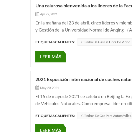
Una calurosa bienvenida a los líderes de la Fa
Apr 27, 2021
En la mañana del 23 de abril, cinco líderes y mie
y Gestión de la Universidad Normal de Anqing （A
construcción del contenido profesional de la faculta
ETIQUETAS CALIENTES :
Cilindro De Gas De Fibra De Vidrio
LEER MÁS
2021 Exposición internacional de coches natur
May 20, 2021
El 15 de mayo de 2021 se celebró en Beijing la Ex
de Vehículos Naturales. Como empresa líder en cil
este año.En esta exposición, Green Power exhibió p
ETIQUETAS CALIENTES :
Cilindros De Gas Para Automóviles.
LEER MÁS