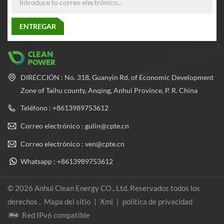
DIRECCIÓN : No. 318, Guanyin Rd. of Economic Development
Zone of Taihu county, Anqing, Anhui Province, P. R. China
Teléfono : +8613989753612
Correo electrónico : gulin@cpte.cn
Correo electrónico : ven@cpte.cn
Whatsapp : +8613989753612
© 2026 Anhui Clean Energy CO., Ltd. Reservados todos los
derechos .
Mapa del sitio
|
Xml
|
política de privacidad
Red IPv6 compatible