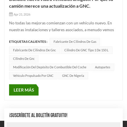
camión merece una actualización a GNC.
Apr 21, 2026
No todas las mejoras comienzan con un vehículo nuevo. En
nuestras instalaciones y talleres asociados, a menudo vemos
camiones pequeños que han estado en servicio durante años;
ETIQUETAS CALIENTES :
Fabricante De Cilindros De Gas
puede que ya no sean nuevos, pero al convertirlos a gas
natural comprimido (GNC), se les da una segunda vida.Como
Fabricante De Cilindros De Gnc
Cilindro De GNC Tipo 1 De 150 L
profesiona...
Cilindro De Gnc
Modificación Del Depósito De Combustible Del Coche
Autopartes
Vehículo Propulsado Por GNC
GNC De Nigeria
LEER MÁS
¡SUSCRÍBETE AL BOLETÍN GRATUITO!