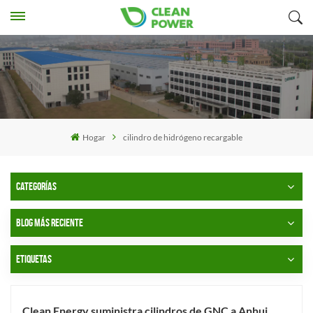
Hogar
cilindro de hidrógeno recargable
CATEGORÍAS
BLOG MÁS RECIENTE
ETIQUETAS
Clean Energy suministra cilindros de GNC a Anhui