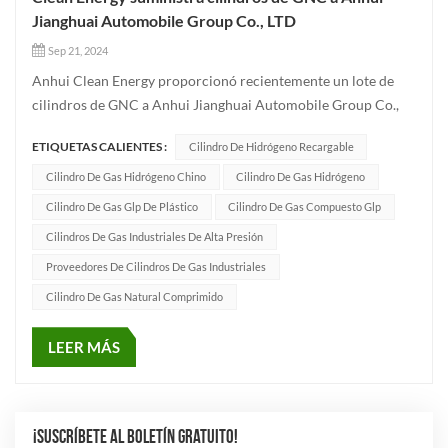
Jianghuai Automobile Group Co., LTD
Sep 21, 2024
Anhui Clean Energy proporcionó recientemente un lote de
cilindros de GNC a Anhui Jianghuai Automobile Group Co.,
LTD. Estos cilindros admitirán los modelos de SAIC Hongyan,
ETIQUETAS CALIENTES :
Cilindro De Hidrógeno Recargable
Shaanxi Automobile Heavy Truck, Jianghuai Automobile,
China Changan, Dongfeng Liuqi, China National Heavy Duty
Cilindro De Gas Hidrógeno Chino
Cilindro De Gas Hidrógeno
Truck y otras m...
Cilindro De Gas Glp De Plástico
Cilindro De Gas Compuesto Glp
Cilindros De Gas Industriales De Alta Presión
Proveedores De Cilindros De Gas Industriales
Cilindro De Gas Natural Comprimido
LEER MÁS
¡SUSCRÍBETE AL BOLETÍN GRATUITO!