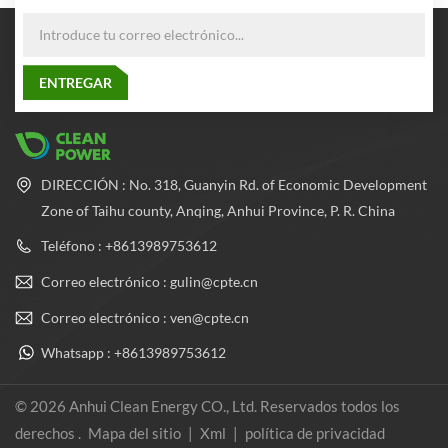
DIRECCIÓN : No. 318, Guanyin Rd. of Economic Development
Zone of Taihu county, Anqing, Anhui Province, P. R. China
Teléfono : +8613989753612
Correo electrónico : gulin@cpte.cn
Correo electrónico : ven@cpte.cn
Whatsapp : +8613989753612
© 2026 Anhui Clean Energy CO., Ltd. Reservados todos los
derechos .
Mapa del sitio
|
Xml
|
política de privacidad